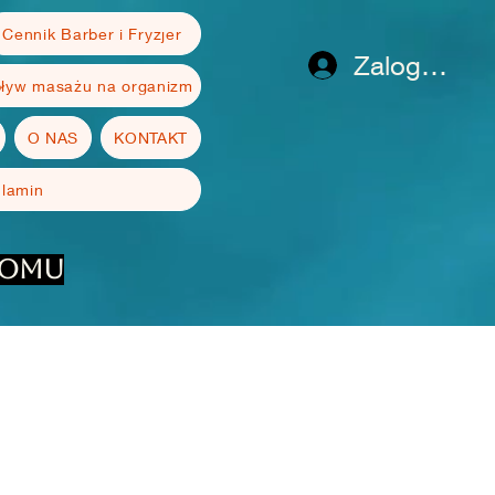
Cennik Barber i Fryzjer
Zaloguj się
ływ masażu na organizm
O NAS
KONTAKT
ulamin
domu