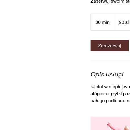
Zaserwuj swoim st
90
złotych
30 min
3
90 zł
polskich
0
m
i
Zarezerwuj
n
Opis usługi
kąpiel w ciepłej 
stóp oraz płytki p
całego pedicure m