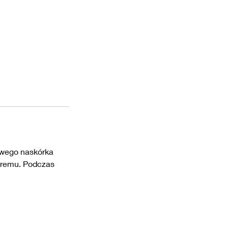
twego naskórka
 kremu. Podczas