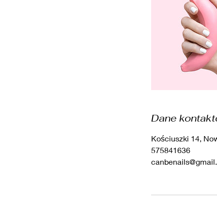
Dane kontak
Kościuszki 14, No
575841636
canbenails@gmail