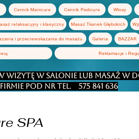
E
Cennik Manicure
Cennik Pedicure
Włosy
asaż relaksacyjny i klasyczny
Masaż Tkanek Głębokich
Wp
zania i przeciwwskazania do masażu
Galeria
BAZZAR
rwuj
Reklamacje i Reg
 wizytę w salonie lub masaż w 
firmie pod Nr Tel.
575 841 636
ure SPA