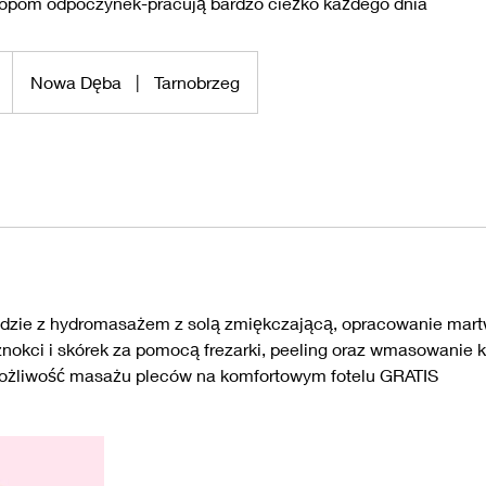
opom odpoczynek-pracują bardzo cieżko każdego dnia
Nowa Dęba
|
Tarnobrzeg
wodzie z hydromasażem z solą zmiękczającą, opracowanie mar
aznokci i skórek za pomocą frezarki, peeling oraz wmasowanie
ożliwość masażu pleców na komfortowym fotelu GRATIS