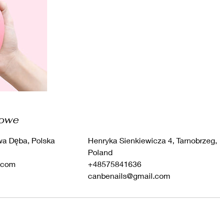
towe
wa Dęba, Polska
Henryka Sienkiewicza 4, Tarnobrzeg,
Poland
.com
+48575841636
canbenails@gmail.com