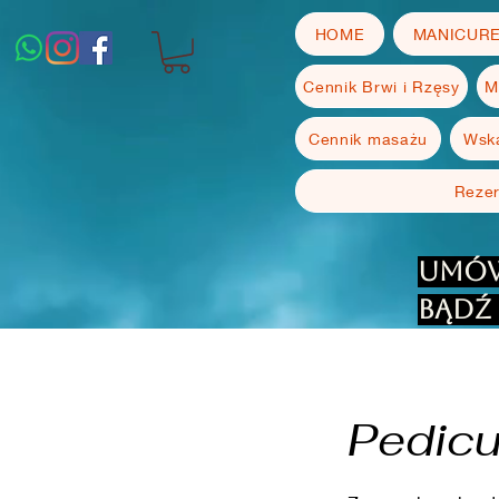
HOME
MANICUR
Cennik Brwi i Rzęsy
M
Cennik masażu
Wska
Reze
Umów
bądź 
Pedic