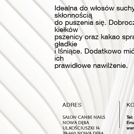
Idealna do włosów suchy
skłonnością
do puszenia się. Dobrocz
kiełków
pszenicy oraz kakao spr
gładkie
i lśniące. Dodatkowo mió
ich
prawidłowe nawilżenie.
ADRES
KO
Tel:
Salon CanBe Nails
Ema
Nowa Dęba
www
ul.Kościuszki 14
39-460 Nowa Dęba