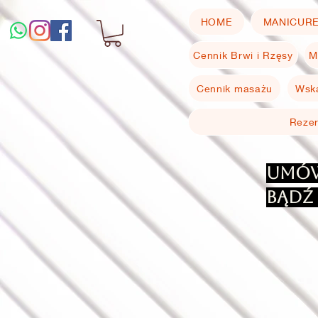
HOME
MANICUR
Cennik Brwi i Rzęsy
M
Cennik masażu
Wska
Reze
Umów
bądź 