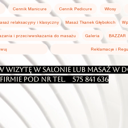
E
Cennik Manicure
Cennik Pedicure
Włosy
asaż relaksacyjny i klasyczny
Masaż Tkanek Głębokich
Wp
zania i przeciwwskazania do masażu
Galeria
BAZZAR
rwuj
Reklamacje i Reg
 wizytę w salonie lub masaż w 
firmie pod Nr Tel.
575 841 636