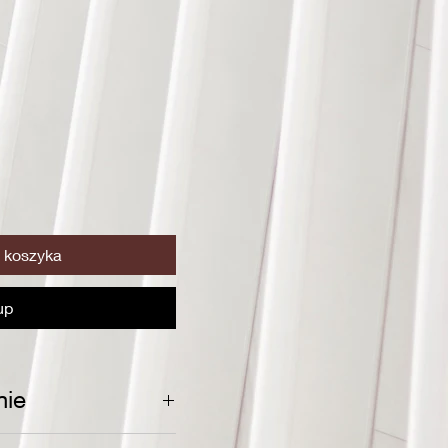
 koszyka
up
nie