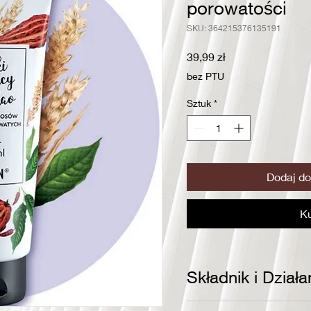
porowatości
SKU: 364215376135191
Cena
39,99 zł
bez PTU
Sztuk
*
Dodaj do
K
Składnik i Działa