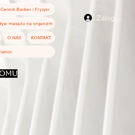
Cennik Barber i Fryzjer
Zaloguj się
ływ masażu na organizm
O NAS
KONTAKT
ulamin
domu