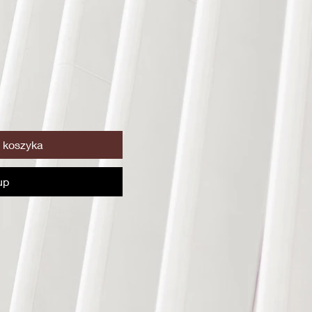
 koszyka
up