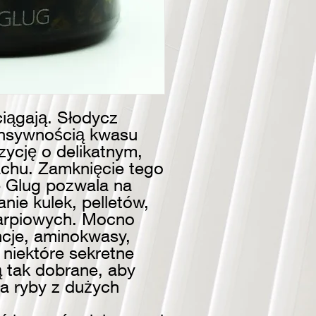
ciągają. Słodycz
ensywnością kwasu
ycję o delikatnym,
chu. Zamknięcie tego
e Glug pozwala na
ie kulek, pelletów,
 karpiowych. Mocno
cje, aminokwasy,
o niektóre sekretne
ą tak dobrane, aby
ła ryby z dużych