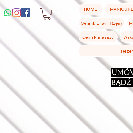
HOME
MANICUR
Cennik Brwi i Rzęsy
M
Cennik masażu
Wska
Reze
Umów
bądź 