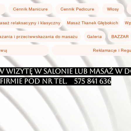
E
Cennik Manicure
Cennik Pedicure
Włosy
asaż relaksacyjny i klasyczny
Masaż Tkanek Głębokich
Wp
zania i przeciwwskazania do masażu
Galeria
BAZZAR
rwuj
Reklamacje i Reg
 wizytę w salonie lub masaż w 
firmie pod Nr Tel.
575 841 636