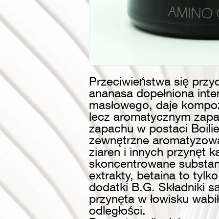
Przeciwieństwa się przy
ananasa dopełniona int
masłowego, daje kompoz
lecz aromatycznym zapa
zapachu w postaci Boili
zewnętrzne aromatyzowan
ziaren i innych przynęt
skoncentrowane substan
extrakty, betaina to tylk
dodatki B.G. Składniki s
przynęta w łowisku wabi
odległości.