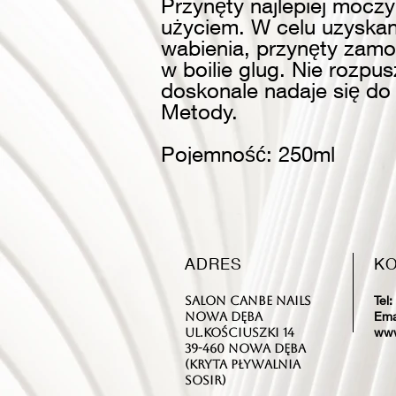
Przynęty najlepiej mocz
użyciem. W celu uzyskan
wabienia, przynęty zamo
w boilie glug. Nie rozpu
doskonale nadaje się do 
Metody.
Pojemność: 250ml
ADRES
KO
Tel:
Salon CanBe Nails
Ema
Nowa Dęba
www
ul.Kościuszki 14
39-460 Nowa Dęba
(kryta pływalnia
SOSiR)