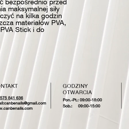
yć bezpośrednio przed
ia maksymalnej siły
czyć na kilka godzin
szcza materiałów PVA,
PVA Stick i do
NTAKT
GODZINY
OTWARCIA
575 841 636
Pon.-Pt.: 09:00-18:00
il:
canbenails@gmail.com
Sob.: 09:00-15:00
.canbenails.com